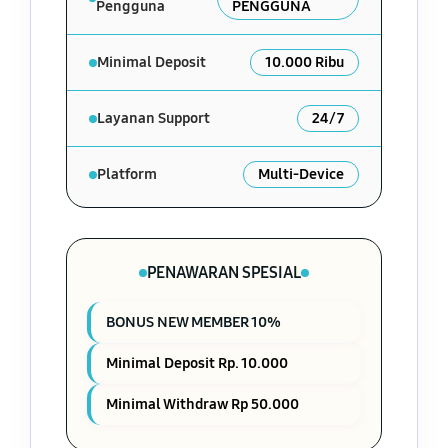
Pengguna
PENGGUNA
Minimal Deposit
10.000 Ribu
Layanan Support
24/7
Platform
Multi-Device
PENAWARAN SPESIAL
BONUS NEW MEMBER 10%
Minimal Deposit Rp. 10.000
Minimal Withdraw Rp 50.000