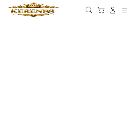
Skip
to
Cari
Troli
Login
Navigation
content